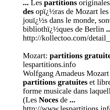
...
Les
partitions
originale
des
opï¿½ras de Mozart les
jouï¿½s dans le monde, son
bibliothï¿½ques de Berlin
..
http://kollectoo.com/detai
Mozart:
partitions gratuit
lespartitions.info
Wolfgang Amadeus Mozart 
partitions gratuites
et libr
forme musicale dans laquell
(Les
Noces
de
...
http://www.lespartitions.i