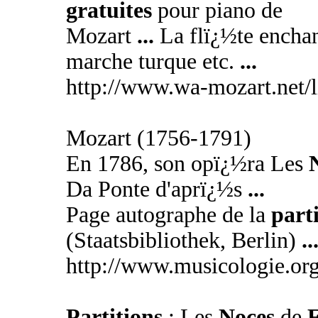
gratuites
pour piano de
Mozart
...
La flï¿½te encha
marche turque etc.
...
http://www.wa-mozart.net/l
Mozart (1756-1791)
En 1786, son opï¿½ra Les
Da Ponte d'aprï¿½s
...
Page autographe de la
part
(Staatsbibliothek, Berlin)
..
http://www.musicologie.or
Partitions
: Les
Noces
de
F