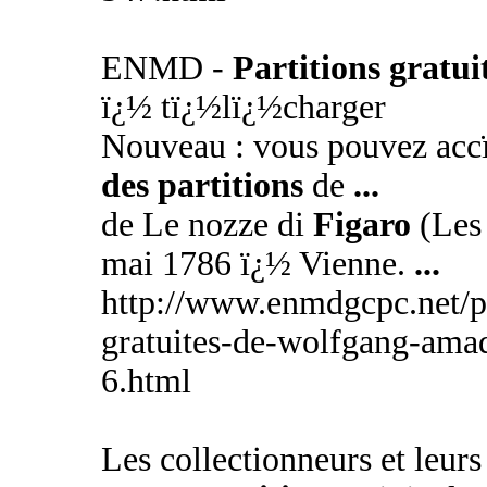
ENMD -
Partitions gratui
ï¿½ tï¿½lï¿½charger
Nouveau : vous pouvez accï
des partitions
de
...
de Le nozze di
Figaro
(Le
mai 1786 ï¿½ Vienne.
...
http://www.enmdgcpc.net/pag
gratuites-de-wolfgang-ama
6.html
Les collectionneurs et leurs