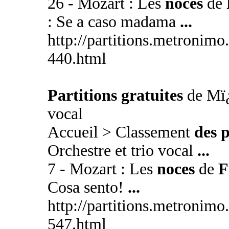
26 - Mozart : Les
noces
de
: Se a caso madama
...
http://partitions.metronim
440.html
Partitions gratuites
de Mï¿
vocal
Accueil > Classement
des p
Orchestre et trio vocal
...
7 - Mozart : Les
noces
de
F
Cosa sento!
...
http://partitions.metronim
547.html