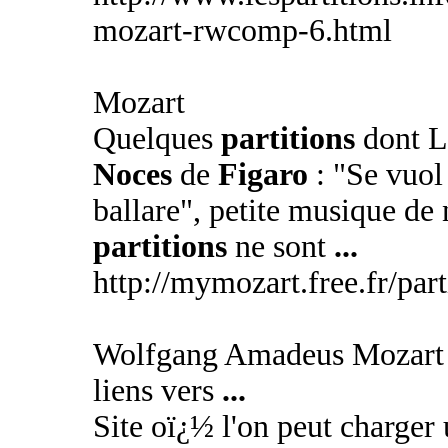
mozart-rwcomp-6.html
Mozart
Quelques
partitions
dont L
Noces
de
Figaro
: "Se vuol
ballare", petite musique de n
partitions
ne sont
...
http://mymozart.free.fr/par
Wolfgang Amadeus Mozart (
liens vers
...
Site oï¿½ l'on peut charger