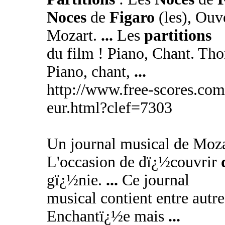
Noces
de
Figaro
(les), Ou
Mozart.
...
Les
partitions
du film ! Piano, Chant. Th
Piano, chant,
...
http://www.free-scores.com
eur.html?clef=7303
Un journal musical de Mozar
L'occasion de dï¿½couvrir
gï¿½nie.
...
Ce journal
musical contient entre autr
Enchantï¿½e mais
...