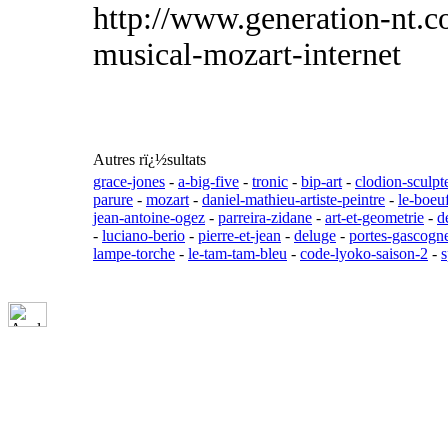
http://www.generation-nt.c
musical-mozart-internet
Autres rï¿½sultats
grace-jones
-
a-big-five
-
tronic
-
bip-art
-
clodion-sculpt
parure
-
mozart
-
daniel-mathieu-artiste-peintre
-
le-boeu
jean-antoine-ogez
-
parreira-zidane
-
art-et-geometrie
-
d
-
luciano-berio
-
pierre-et-jean
-
deluge
-
portes-gascogn
lampe-torche
-
le-tam-tam-bleu
-
code-lyoko-saison-2
-
s