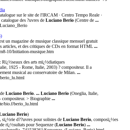
dia
atalogue sur le site de l'IRCAM · Centro Tempo Reale ·
t catalogue des ?uvres de
Luciano Berio
(Centre de
...
i/Luciano_Berio
)
st un magazine de musique classique mensuel gratuit
es articles, et des critiques de CDs en format HTML
...
m8-10/Initiation-musique.htm
e: Rï¿½seaux des arts mï¿½diatiques
alie, 1925 - Rome, Italie, 2003) ? compositeur. Il a
ement musical au conservatoire de Milan.
...
/berio_lu.html
 de
Luciano Berio
.
...
Luciano Berio
(Oneglia, Italie,
 - compositeur. > Biographie
...
e/bio.f/berio_lu.html
Luciano Berio
)
), sï¿½rie d??uvres pour solistes de
Luciano Berio
, composï¿½es
de rï¿½sultats pour Sequenze (
Luciano Berio
)
...
/encyclopedia_741538261/Sequenze_(Luciano_Berio).html