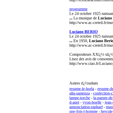
programme
Le 24 octobre 1925 naissa
...
La musique de
Luciano 
http://www.ac-creteil.fr/m
Luciano BERIO
Le 24 octobre 1925 naissa
...
En 1950,
Luciano Beri
http://www.ac-creteil.fr/
Compositeurs XXï¿½ siï¿½
Lisez des avis de consomma
http://www.ciao.fr/Lucia
Autres rï¿½sultats
resume-le-horla
-
resume-de
alla-sapienza
-
confection-c
lampe-torche
-
la-parure-d
d-anet
-
yvon-boelle
-
jean-
annonciation-raphael
-
mass
une-fois-l-homme
-
hercule