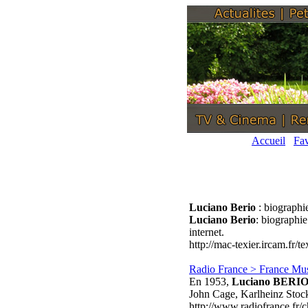
Accueil
Fav
Luciano Berio
: biographi
Luciano Berio
: biographie
internet.
http://mac-texier.ircam.fr/
Radio France > France Mus
En 1953,
Luciano BERI
John Cage, Karlheinz Stoc
http://www.radiofrance.fr/