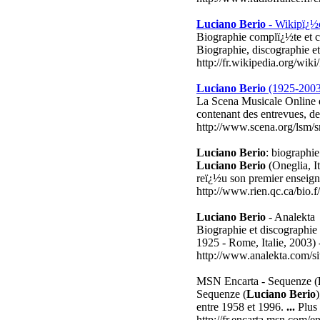
Luciano Berio
- Wikipï¿½
Biographie complï¿½te et c
Biographie, discographie e
http://fr.wikipedia.org/wik
Luciano Berio
(1925-2003
La Scena Musicale Online e
contenant des entrevues, d
http://www.scena.org/lsm/s
Luciano Berio
: biographi
Luciano Berio
(Oneglia, It
reï¿½u son premier enseign
http://www.rien.qc.ca/bio.f
Luciano Berio
- Analekta
Biographie et discographie
1925 - Rome, Italie, 2003)
http://www.analekta.com/sit
MSN Encarta - Sequenze (
Sequenze (
Luciano Berio
entre 1958 et 1996.
...
Plus 
http://fr.encarta.msn.com