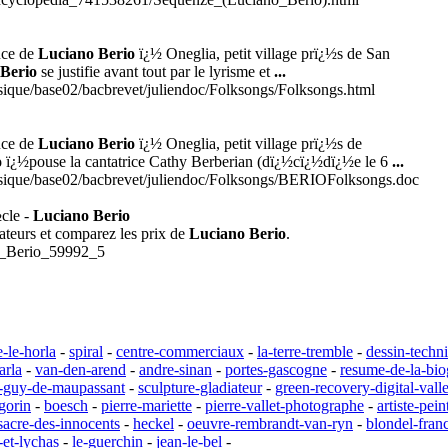
nce de
Luciano Berio
ï¿½ Oneglia, petit village prï¿½s de San
Berio
se justifie avant tout par le lyrisme et
...
usique/base02/bacbrevet/juliendoc/Folksongs/Folksongs.html
nce de
Luciano Berio
ï¿½ Oneglia, petit village prï¿½s de
o
ï¿½pouse la cantatrice Cathy Berberian (dï¿½cï¿½dï¿½e le 6
...
musique/base02/bacbrevet/juliendoc/Folksongs/BERIOFolksongs.doc
cle -
Luciano Berio
teurs et comparez les prix de
Luciano Berio
.
no_Berio_59992_5
-le-horla
-
spiral
-
centre-commerciaux
-
la-terre-tremble
-
dessin-techn
arla
-
van-den-arend
-
andre-sinan
-
portes-gascogne
-
resume-de-la-bio
e-guy-de-maupassant
-
sculpture-gladiateur
-
green-recovery-digital-vall
gorin
-
boesch
-
pierre-mariette
-
pierre-vallet-photographe
-
artiste-pei
acre-des-innocents
-
heckel
-
oeuvre-rembrandt-van-ryn
-
blondel-fran
-et-lychas
-
le-guerchin
-
jean-le-bel
-