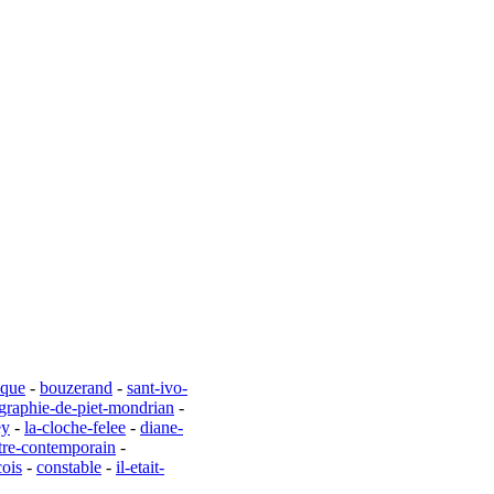
ique
-
bouzerand
-
sant-ivo-
graphie-de-piet-mondrian
-
ey
-
la-cloche-felee
-
diane-
ntre-contemporain
-
cois
-
constable
-
il-etait-