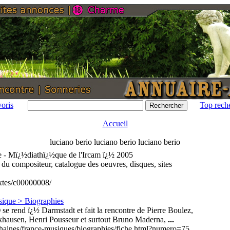
oris
Top rech
Accueil
luciano berio luciano berio luciano berio
e - Mï¿½diathï¿½que de l'Ircam ï¿½ 2005
 du compositeur, catalogue des oeuvres, disques, sites
textes/c00000008/
ique > Biographies
O
se rend ï¿½ Darmstadt et fait la rencontre de Pierre Boulez,
khausen, Henri Pousseur et surtout Bruno Maderna,
...
chaines/france-musiques/biographies/fiche.html?numero=75