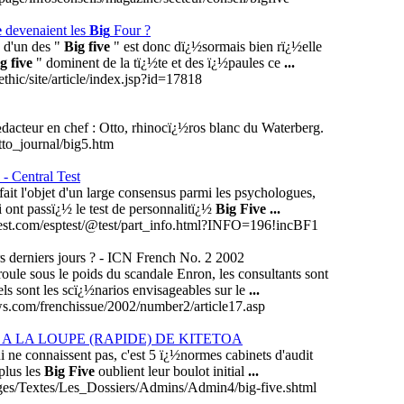
e
devenaient les
Big
Four ?
n d'un des "
Big five
" est donc dï¿½sormais bien rï¿½elle
g five
" dominent de la tï¿½te et des ï¿½paules ce
...
thic/site/article/index.jsp?id=17818
dacteur en chef : Otto, rhinocï¿½ros blanc du Waterberg.
otto_journal/big5.htm
- Central Test
fait l'objet d'un large consensus parmi les psychologues,
i ont passï¿½ le test de personnalitï¿½
Big Five
...
altest.com/esptest/@test/part_info.html?INFO=196!incBF1
rs derniers jours ? - ICN French No. 2 2002
ule sous le poids du scandale Enron, les consultants sont
ls sont les scï¿½narios envisageables sur le
...
ws.com/frenchissue/2002/number2/article17.asp
 A LA LOUPE (RAPIDE) DE KITETOA
i ne connaissent pas, c'est 5 ï¿½normes cabinets d'audit
plus les
Big Five
oublient leur boulot initial
...
ges/Textes/Les_Dossiers/Admins/Admin4/big-five.shtml