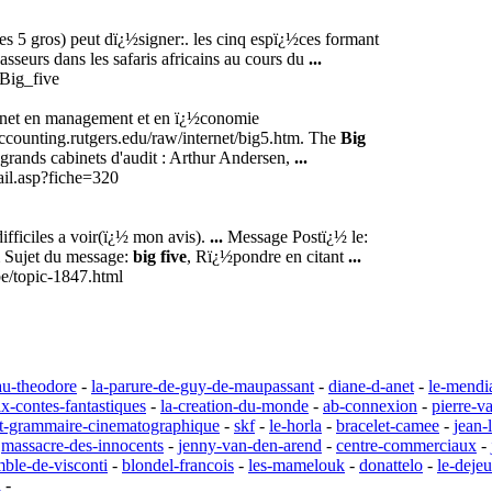
es 5 gros) peut dï¿½signer:. les cinq espï¿½ces formant
hasseurs dans les safaris africains au cours du
...
/Big_five
ernet en management et en ï¿½conomie
counting.rutgers.edu/raw/internet/big5.htm. The
Big
us grands cabinets d'audit : Arthur Andersen,
...
ail.asp?fiche=320
difficiles a voir(ï¿½ mon avis).
...
Message Postï¿½ le:
 Sujet du message:
big five
, Rï¿½pondre en citant
...
e/topic-1847.html
au-theodore
-
la-parure-de-guy-de-maupassant
-
diane-d-anet
-
le-mendi
six-contes-fantastiques
-
la-creation-du-monde
-
ab-connexion
-
pierre-v
et-grammaire-cinematographique
-
skf
-
le-horla
-
bracelet-camee
-
jean-
-
massacre-des-innocents
-
jenny-van-den-arend
-
centre-commerciaux
-
emble-de-visconti
-
blondel-francois
-
les-mamelouk
-
donattelo
-
le-deje
a
-