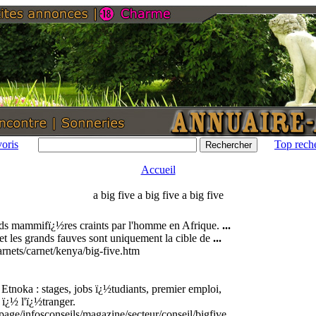
oris
Top rech
Accueil
a big five a big five a big five
nds mammifï¿½res craints par l'homme en Afrique.
...
 et les grands fauves sont uniquement la cible de
...
/carnets/carnet/kenya/big-five.htm
 Etnoka : stages, jobs ï¿½tudiants, premier emploi,
 ï¿½ l'ï¿½tranger.
/page/infosconseils/magazine/secteur/conseil/bigfive