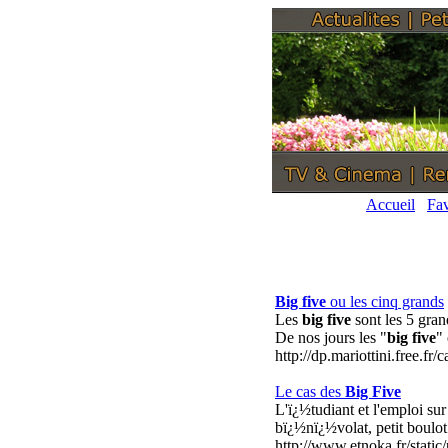
Accueil
Fav
Big five
ou les cinq grands
Les
big five
sont les 5 gra
De nos jours les "
big five
"
http://dp.mariottini.free.fr
Le cas des
Big Five
L'ï¿½tudiant et l'emploi sur
bï¿½nï¿½volat, petit boulot
http://www.etnoka.fr/static