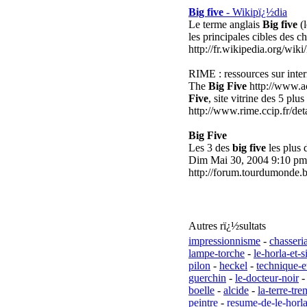
Big five
- Wikipï¿½dia
Le terme anglais
Big five
(l
les principales cibles des c
http://fr.wikipedia.org/wiki
RIME : ressources sur int
The
Big Five
http://www.ac
Five
, site vitrine des 5 pl
http://www.rime.ccip.fr/det
Big Five
Les 3 des
big five
les plus 
Dim Mai 30, 2004 9:10 pm
http://forum.tourdumonde.b
Autres rï¿½sultats
impressionnisme
-
chasseri
lampe-torche
-
le-horla-et-
pilon
-
heckel
-
technique-
guerchin
-
le-docteur-noir
boelle
-
alcide
-
la-terre-tr
peintre
-
resume-de-le-horl