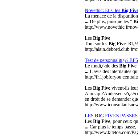
Novethic: Et si les
Big Fiv
La menace de la disparitio
...
De plus, puisque les "
Bi
http://www.novethic.fr/nove
Les
Big Five
Tout sur les
Big Five
. Rï¿½
http://alain.debord.club.fr/
Test de personnalitï¿½ BF5 
Le modï¿½le des
Big Five
...
L'avis des internautes qu
http://fr.1jobforyou.centr
Les
Big Five
vivent-ils leu
Alors qu?Andersen s?ï¿½cro
en droit de se demander que
http://www.iconsultantsne
LES
BIG
FIVES PASSES
Les
Big Five
, pour ceux qu
...
Car plus le temps passe, 
http://www.kitetoa.com/Pa