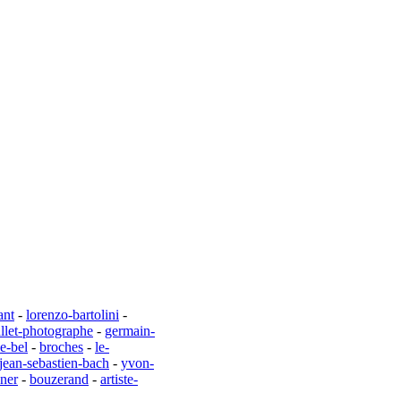
ant
-
lorenzo-bartolini
-
allet-photographe
-
germain-
le-bel
-
broches
-
le-
jean-sebastien-bach
-
yvon-
uner
-
bouzerand
-
artiste-