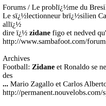
Forums / Le problï¿½me du Bresil
Le sï¿½lectionneur brï¿½silien C
allï¿½
dire ï¿½
zidane
figo et nedved qu'i
http://www.sambafoot.com/forum
Archives
Football:
Zidane
et Ronaldo se ne
des
...
Mario Zagallo et Carlos Albert
http://permanent.nouvelobs.com