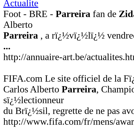
Actualite
Foot - BRE -
Parreira
fan de
Zid
Alberto
Parreira
, a rï¿½vï¿½lï¿½ vendred
...
http://annuaire-art.be/actualites.h
FIFA.com Le site officiel de la F
Carlos Alberto
Parreira
, Champi
sï¿½lectionneur
du Brï¿½sil, regrette de ne pas av
http://www.fifa.com/fr/mens/awar