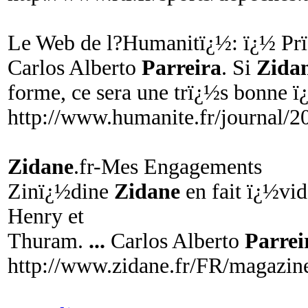
Le Web de l?Humanitï¿½: ï¿½ Prï¿
Carlos Alberto
Parreira
. Si
Zida
forme, ce sera une trï¿½s bonne 
http://www.humanite.fr/journal/
Zidane
.fr-Mes Engagements
Zinï¿½dine
Zidane
en fait ï¿½vi
Henry et
Thuram.
...
Carlos Alberto
Parrei
http://www.zidane.fr/FR/magazin