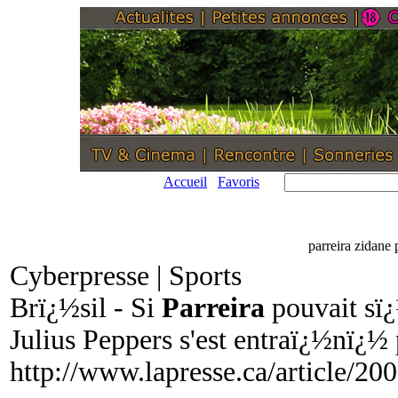
Accueil
Favoris
parreira zidane 
Cyberpresse | Sports
Brï¿½sil - Si
Parreira
pouvait sï¿
Julius Peppers s'est entraï¿½nï¿½
http://www.lapresse.ca/articl