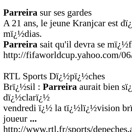
Parreira
sur ses gardes
A 21 ans, le jeune Kranjcar est 
mï¿½dias.
Parreira
sait qu'il devra se mï¿½f
http://fifaworldcup.yahoo.com/06
RTL Sports Dï¿½pï¿½ches
Brï¿½sil :
Parreira
aurait bien s
dï¿½clarï¿½
vendredi ï¿½ la tï¿½lï¿½vision br
joueur
...
http://www.rtl.fr/sports/depeche