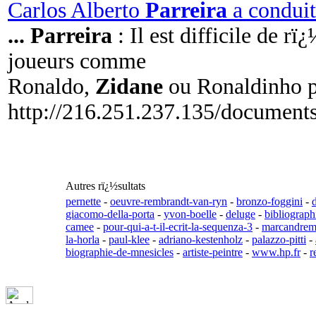
Carlos Alberto
Parreira
a conduit
...
Parreira
: Il est difficile de r
joueurs comme
Ronaldo,
Zidane
ou Ronaldinho p
http://216.251.237.135/document
Autres rï¿½sultats
pernette
-
oeuvre-rembrandt-van-ryn
-
bronzo-foggini
-
giacomo-della-porta
-
yvon-boelle
-
deluge
-
bibliograph
camee
-
pour-qui-a-t-il-ecrit-la-sequenza-3
-
marcandrem
la-horla
-
paul-klee
-
adriano-kestenholz
-
palazzo-pitti
-
biographie-de-mnesicles
-
artiste-peintre
-
www.hp.fr
-
r