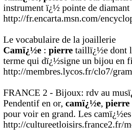
instrument ï¿½ pointe de diamant q
http://fr.encarta.msn.com/ency
Le vocabulaire de la joaillerie
Camï¿½e
:
pierre
taillï¿½e dont l
terme qui dï¿½signe un bijou en fi
http://membres.lycos.fr/clo7/gram
FRANCE 2 - Bijoux: rdv au musï¿½
Pendentif en or,
camï¿½e
,
pierre
pour voir en grand. Les camï¿½es 
http://cultureetloisirs.france2.fr