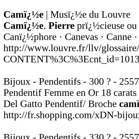
Camï¿½e
| Musï¿½e du Louvre
Camï¿½e
.
Pierre
prï¿½cieuse o
Canï¿½phore · Canevas · Canne ·
http://www.louvre.fr/llv/glossaire/
CONTENT%3C%3Ecnt_id=10134
Bijoux - Pendentifs - 300 ? - 255
Pendentif Femme en Or 18 carats J
Del Gatto Pendentif/ Broche
camï
http://fr.shopping.com/xDN-bijo
Bijoux - Pendentifs - 330 ? - 255