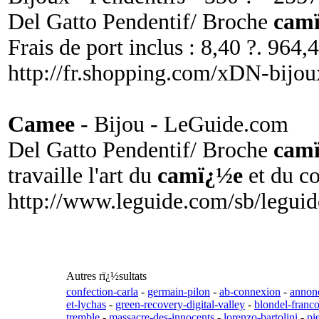
Del Gatto Pendentif/ Broche
camï
Frais de port inclus : 8,40 ?. 964,
http://fr.shopping.com/xDN-bijo
Camee
- Bijou - LeGuide.com
Del Gatto Pendentif/ Broche
camï
travaille l'art du
camï¿½e
et du co
http://www.leguide.com/sb/legui
Autres rï¿½sultats
confection-carla
-
germain-pilon
-
ab-connexion
-
annonc
et-lychas
-
green-recovery-digital-valley
-
blondel-franco
tremble
-
massacre-des-innocents
-
lorenzo-bartolini
-
pi