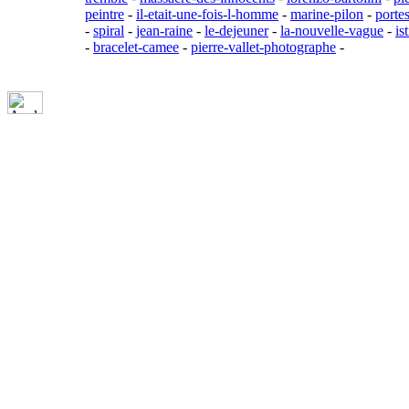
peintre
-
il-etait-une-fois-l-homme
-
marine-pilon
-
porte
-
spiral
-
jean-raine
-
le-dejeuner
-
la-nouvelle-vague
-
is
-
bracelet-camee
-
pierre-vallet-photographe
-