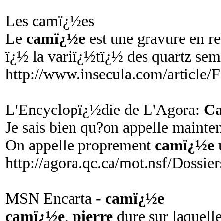
Les camï¿½es
Le
camï¿½e
est une gravure en re
ï¿½ la variï¿½tï¿½ des quartz sem
http://www.insecula.com/article/
L'Encyclopï¿½die de L'Agora:
C
Je sais bien qu?on appelle mainte
On appelle proprement
camï¿½e
http://agora.qc.ca/mot.nsf/Dossi
MSN Encarta -
camï¿½e
camï¿½e
,
pierre
dure sur laquelle