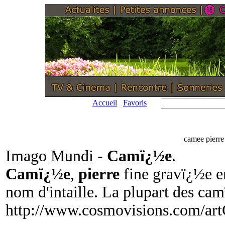
Accueil
Favoris
camee pierre
Imago Mundi -
Camï¿½e
.
Camï¿½e
,
pierre
fine gravï¿½e en
nom d'intaille. La plupart des ca
http://www.cosmovisions.com/ar