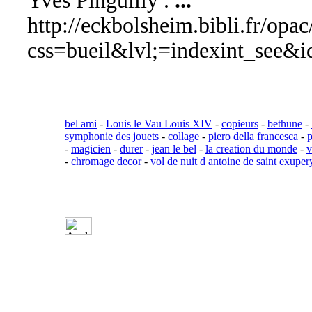
Yves Pinguilly .
...
http://eckbolsheim.bibli.fr/opac
css=bueil&lvl;=indexint_see&i
bel ami
-
Louis le Vau Louis XIV
-
copieurs
-
bethune
-
symphonie des jouets
-
collage
-
piero della francesca
-
p
-
magicien
-
durer
-
jean le bel
-
la creation du monde
-
v
-
chromage decor
-
vol de nuit d antoine de saint exuper