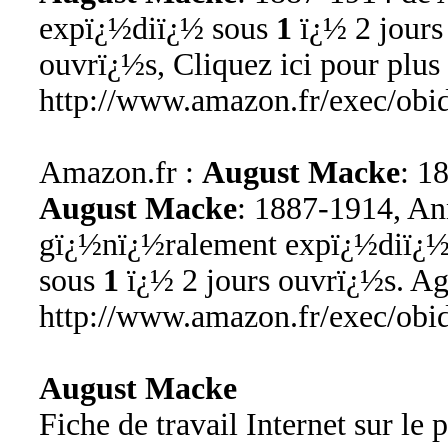
expï¿½diï¿½ sous
1
ï¿½ 2 jours
ouvrï¿½s, Cliquez ici pour plus
http://www.amazon.fr/exec/obi
Amazon.fr :
August Macke
: 1
August Macke
: 1887-1914, A
gï¿½nï¿½ralement expï¿½diï¿
sous
1
ï¿½ 2 jours ouvrï¿½s. Ag
http://www.amazon.fr/exec/ob
August Macke
Fiche de travail Internet sur le 