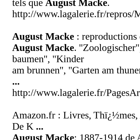
tels que
August Macke
.
http://www.lagalerie.fr/repro
August Macke
: reproductions 
August Macke
. ''Zoologischer'
baumen'', ''Kinder
am brunnen'', ''Garten am thuner 
...
http://www.lagalerie.fr/Pages
Amazon.fr : Livres, Thï¿½mes, 
De K
...
August Macke
: 1887-1914 de