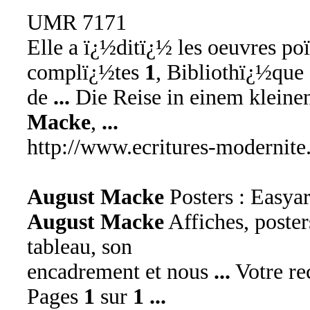
UMR 7171
Elle a ï¿½ditï¿½ les oeuvres p
complï¿½tes
1
, Bibliothï¿½que
de
...
Die Reise in einem kleine
Macke
,
...
http://www.ecritures-modernite
August Macke
Posters : Easyar
August Macke
Affiches, poster
tableau, son
encadrement et nous
...
Votre re
Pages
1
sur
1
...