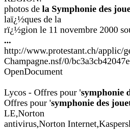
photos de
la Symphonie des joue
laï¿½ques de la
rï¿½gion le 11 novembre 2000 sous
...
http://www.protestant.ch/applic/g
Champagne.nsf/0/bc3a3cb42047
OpenDocument
Lycos - Offres pour '
symphonie d
Offres pour '
symphonie des joue
LE,Norton
antivirus,Norton Internet,Kaspersk