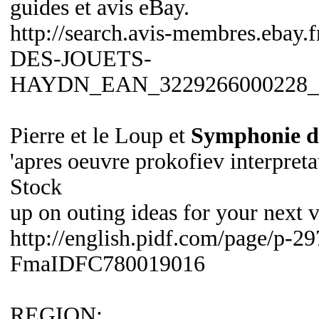
guides et avis eBay.
http://search.avis-membres.e
DES-JOUETS-
HAYDN_EAN_3229266000228_
Pierre et le Loup et
Symphonie de
'apres oeuvre prokofiev interpretat
Stock
up on outing ideas for your next v
http://english.pidf.com/page/p-297
FmaIDFC780019016
REGION: