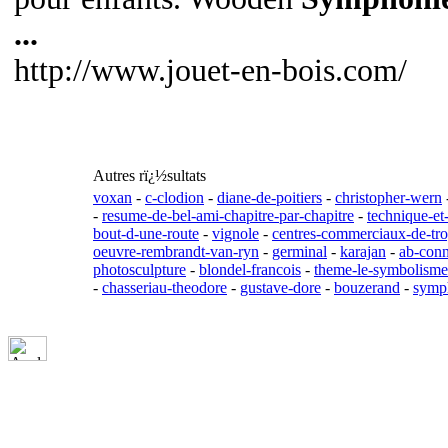
...
http://www.jouet-en-bois.com/
Autres rï¿½sultats
voxan
-
c-clodion
-
diane-de-poitiers
-
christopher-wern
-
resume-de-bel-ami-chapitre-par-chapitre
-
technique-e
bout-d-une-route
-
vignole
-
centres-commerciaux-de-tr
oeuvre-rembrandt-van-ryn
-
germinal
-
karajan
-
ab-con
photosculpture
-
blondel-francois
-
theme-le-symbolisme-
-
chasseriau-theodore
-
gustave-dore
-
bouzerand
-
symph