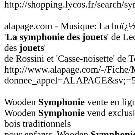
http://shopping.lycos.fr/search/
alapage.com - Musique: La boï¿½
'
La symphonie des jouets
' de Le
des
jouets
'
de Rossini et 'Casse-noisette' de
http://www.alapage.com/-/Fiche
donnee_appel=ALAPAGE&sv;=5
Wooden
Symphonie
vente en lig
Wooden
Symphonie
vend exclusi
bois traditionnels
pour enfants. Wooden
Symphoni