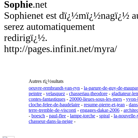
Sophie
.net
Sophienet est dï¿½mï¿½nagï¿½ au
serez automatiquement
redirigï¿½.
http://pages.infinit.net/myra/
Autres rï¿½sultats
oeuvre-rembrandt-van-ryn
-
la-parure-de-guy-de-maupas
peintre
-
velasquez
-
chasseriau-theodore
-
gladiateur-l
contes-fantastiques
-
20000-lieues-sous-les-mers
-
yvon-
cloche-felee-de-baudelaire
-
resume-pierre-et-jean
-
dans
terre-tremble-de-visconti
-
engages-dakar-2006
-
archite
-
boesch
-
paul-flee
-
lampe-torche
-
spiral
-
la-nouvelle
chasseur-dans-la-neige
-