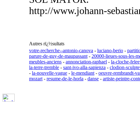
http://www.johann-sebastia
Autres rï¿½sultats
votre-recherche--antonio-canova
-
luciano-berio
-
partit
parure-de-guy-de-maupassant
-
20000-lieues-sous-les-m
meubles-anciens
-
annonciation-raphael
-
la-cloche-felee
la-terre-tremble
-
sant-ivo-alla-sapienza
-
clodion-sculpte
-
la-nouvelle-vague
-
le-mendiant
-
oeuvre-rembrandt-va
mozart
-
resume-de-le-horla
-
danse
-
artiste-peintre-co