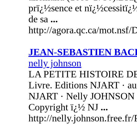
prï¿½sence et nï¿½cessitï¿
de sa
...
http://agora.qc.ca/mot.nsf
JEAN
-
SEBASTIEN BAC
nelly johnson
LA PETITE HISTOIRE D
Livre. Editions NJART · au
NJART · Nelly JOHNSON vo
Copyright ï¿½ NJ
...
http://nelly.johnson.free.fr