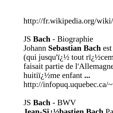
http://fr.wikipedia.org/w
JS
Bach
- Biographie
Johann
Sebastian Bach
est
(qui jusqu'ï¿½ tout rï¿½ce
faisait partie de l'Allemagne
huitiï¿½me enfant
...
http://infopuq.uquebec.ca/
JS
Bach
- BWV
Jean
-
Sï¿½bastien Bach
Pa