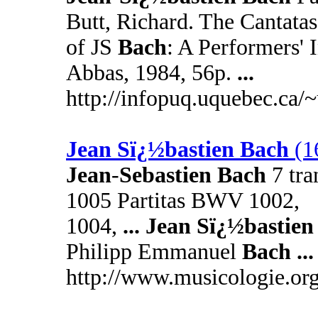
Butt, Richard. The Cantatas
of JS
Bach
: A Performers'
Abbas, 1984, 56p.
...
http://infopuq.uquebec.ca/~
Jean Sï¿½bastien Bach
(1
Jean
-
Sebastien Bach
7 tra
1005 Partitas BWV 1002,
1004,
...
Jean Sï¿½bastien
Philipp Emmanuel
Bach
...
http://www.musicologie.org