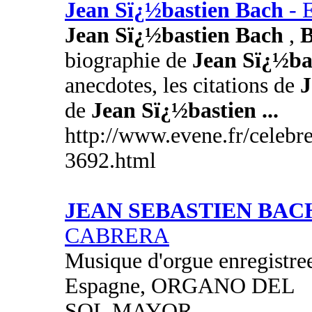
Jean Sï¿½bastien Bach
- 
Jean Sï¿½bastien Bach
,
B
biographie de
Jean Sï¿½ba
anecdotes, les citations de
J
de
Jean Sï¿½bastien
...
http://www.evene.fr/celebre
3692.html
JEAN SEBASTIEN BAC
CABRERA
Musique d'orgue enregistree
Espagne, ORGANO DEL
SOL MAYOR.