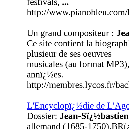
festivals,
...
http://www.pianobleu.com/
Un grand compositeur :
Je
Ce site contient la biograp
plusieur de ses oeuvres
musicales (au format MP3), 
annï¿½es.
http://membres.lycos.fr/ba
L'Encyclopï¿½die de L'Ag
Dossier:
Jean
-
Sï¿½bastie
allemand (1685-1750).BRï