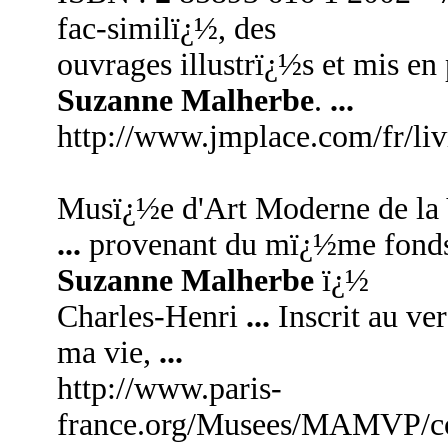
fac-similï¿½, des
ouvrages illustrï¿½s et mis en
Suzanne Malherbe
.
...
http://www.jmplace.com/fr/li
Musï¿½e d'Art Moderne de la Vi
...
provenant du mï¿½me fonds o
Suzanne Malherbe
ï¿½
Charles-Henri
...
Inscrit au ver
ma vie,
...
http://www.paris-
france.org/Musees/MAMVP/col