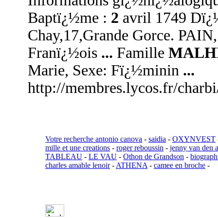
Informations gï¿½nï¿½alogiq
Baptï¿½me :
2
avril 1749 Dï¿
Chay,17,Grande Gorce. PAIN,
Franï¿½ois
...
Famille
MALH
Marie, Sexe: Fï¿½minin
...
http://membres.lycos.fr/charb
Votre recherche antonio canova
-
saidia
-
OXYNVEST
mille et une creations
-
roger reboussin
-
jenny van den 
TABLEAU
-
LE VAU
-
Othon de Grandson
-
biograph
charles amable lenoir
-
ATHENA
-
camee en broche
-