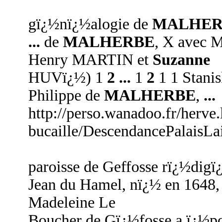
gï¿½nï¿½alogie de
MALHER
...
de
MALHERBE
, X avec 
Henry MARTIN et
Suzanne
HUVï¿½) 1
2
...
1
2
1 1 Stanis
Philippe de
MALHERBE
,
...
http://perso.wanadoo.fr/herve.
bucaille/DescendancePalaisLa
paroisse de Geffosse rï¿½digï
Jean du Hamel, nï¿½ en 1648, 
Madeleine Le
Boucher de Gï¿½fosse a ï¿½p