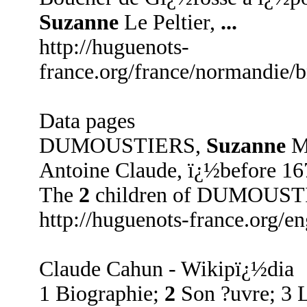
Suzanne
Le Peltier,
...
http://huguenots-
france.org/france/normandi
Data pages
DUMOUSTIERS,
Suzanne
M
Antoine Claude, ï¿½before 16
The
2
children of DUMOUST
http://huguenots-france.org/en
Claude Cahun - Wikipï¿½dia
1 Biographie;
2
Son ?uvre; 3 L