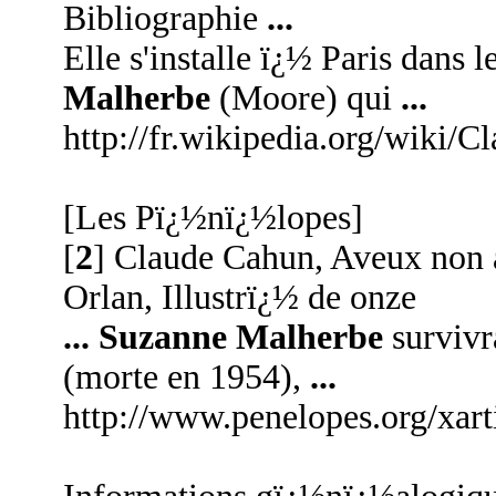
Bibliographie
...
Elle s'installe ï¿½ Paris dans
Malherbe
(Moore) qui
...
http://fr.wikipedia.org/wiki/
[Les Pï¿½nï¿½lopes]
[
2
] Claude Cahun, Aveux non 
Orlan, Illustrï¿½ de onze
...
Suzanne Malherbe
survivr
(morte en 1954),
...
http://www.penelopes.org/xart