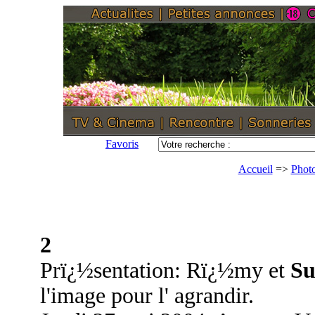
Favoris
Accueil
=>
Phot
2
Prï¿½sentation: Rï¿½my et
Su
l'image pour l' agrandir.