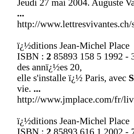
Jeudi 27 mai 2004. Auguste Va
...
http://www.lettresvivantes.ch
ï¿½ditions Jean-Michel Place
ISBN :
2
85893 158 5 1992 - 
des annï¿½es 20,
elle s'installe ï¿½ Paris, avec
S
vie.
...
http://www.jmplace.com/fr/li
ï¿½ditions Jean-Michel Place
ISBN :
2
85893 616 1 2002 - 