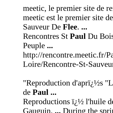
meetic, le premier site de 
meetic est le premier site d
Sauveur De
Flee
.
...
Rencontres St
Paul
Du Bois
Peuple
...
http://rencontre.meetic.fr/
Loire/Rencontre-St-Sauveu
"Reproduction d'aprï¿½s "
de
Paul
...
Reproductions ï¿½ l'huile d
Gauguin.
...
During the spri