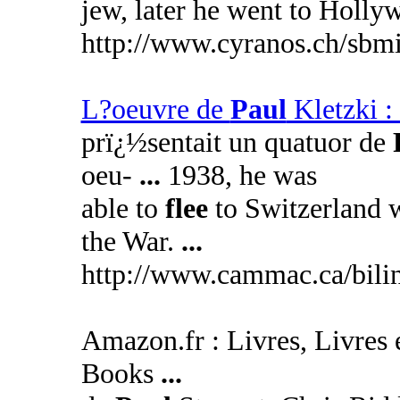
jew, later he went to Holly
http://www.cyranos.ch/sbmi
L?oeuvre de
Paul
Kletzki :
prï¿½sentait un quatuor de
oeu-
...
1938, he was
able to
flee
to Switzerland w
the War.
...
http://www.cammac.ca/bilin
Amazon.fr : Livres, Livres e
Books
...