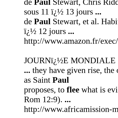
de
Paul
Stewart, Chris Rid
sous 11 ï¿½ 13 jours
...
de
Paul
Stewart, et al. Hab
ï¿½ 12 jours
...
http://www.amazon.fr/exec
JOURNï¿½E MONDIALE 
...
they have given rise, the 
as Saint
Paul
proposes, to
flee
what is evi
Rom 12:9).
...
http://www.africamission-m