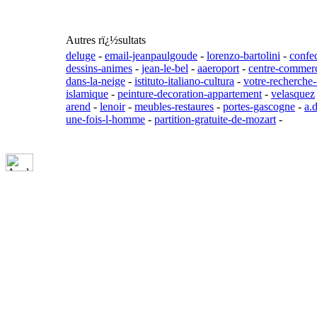
Autres rï¿½sultats
deluge
-
email-jeanpaulgoude
-
lorenzo-bartolini
-
confec
dessins-animes
-
jean-le-bel
-
aaeroport
-
centre-commer
dans-la-neige
-
istituto-italiano-cultura
-
votre-recherche
islamique
-
peinture-decoration-appartement
-
velasquez
arend
-
lenoir
-
meubles-restaures
-
portes-gascogne
-
a.
une-fois-l-homme
-
partition-gratuite-de-mozart
-