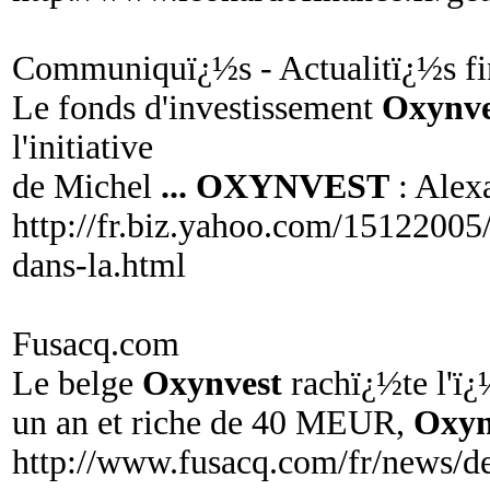
Communiquï¿½s - Actualitï¿½s f
Le fonds d'investissement
Oxynve
l'initiative
de Michel
...
OXYNVEST
: Alex
http://fr.biz.yahoo.com/15122005/
dans-la.html
Fusacq.com
Le belge
Oxynvest
rachï¿½te l'ï
un an et riche de 40 MEUR,
Oxyn
http://www.fusacq.com/fr/news/