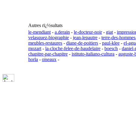
Autres rï¿½sultats
le-mendiant
-
a.derain
-
le-docteur-noir
-
giat
-
impressio
velasquez-biographie
-
jean-lepautre
-
terre-des-hommes
meubles-restaures
-
diane-de-poitiers
-
paul-klee
-
el-agu
mozart
-
la-cloche-felee-de-baudelaire
-
boesch
-
daniel-
chapitre-par-chapitre
-
istituto-italiano-cultura
-
auguste-
horla
-
oiseaux
-