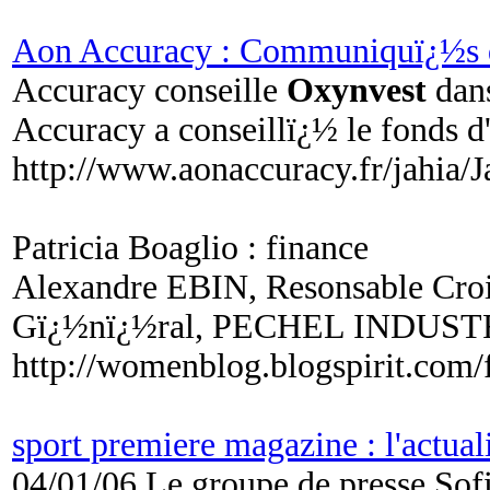
Aon Accuracy : Communiquï¿½s 
Accuracy conseille
Oxynvest
dans
Accuracy a conseillï¿½ le fonds d
http://www.aonaccuracy.fr/jahia/J
Patricia Boaglio : finance
Alexandre EBIN, Resonsable Croi
Gï¿½nï¿½ral, PECHEL INDUS
http://womenblog.blogspirit.com/
sport premiere magazine : l'actua
04/01/06 Le groupe de presse Sofi