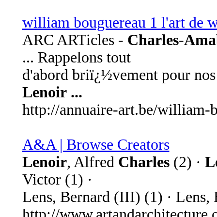
william bouguereau 1 l'art de w
ARC ARTicles -
Charles
-
Amab
... Rappelons tout
d'abord briï¿½vement pour nos
Lenoir
...
http://annuaire-art.be/william
A&A | Browse Creators
Lenoir
, Alfred
Charles
(2) ·
L
Victor (1) ·
Lens, Bernard (III) (1) · Lens,
http://www.artandarchitecture.