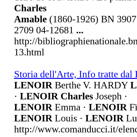
Charles
Amable
(1860-1926) BN 39077
2709 04-12681
...
http://bibliographienationale.
13.html
Storia dell'Arte, Info tratte d
LENOIR
Berthe V. HARDY
L
·
LENOIR Charles
Joseph ·
LENOIR
Emma ·
LENOIR
Fï
LENOIR
Louis ·
LENOIR
Lu
http://www.comanducci.it/ele