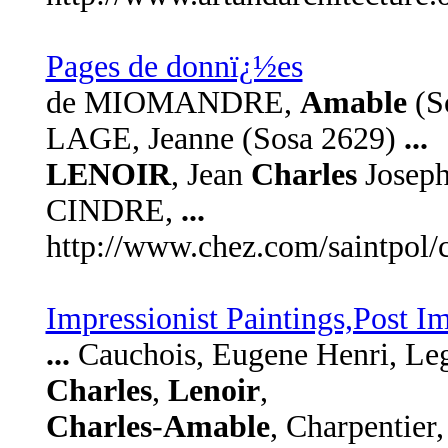
Pages de donnï¿½es
de MIOMANDRE,
Amable
(S
LAGE, Jeanne (Sosa 2629)
...
LENOIR
, Jean
Charles
Joseph
CINDRE,
...
http://www.chez.com/saintpol/
Impressionist Paintings,Post I
...
Cauchois, Eugene Henri, Le
Charles
,
Lenoir
,
Charles
-
Amable
, Charpentier