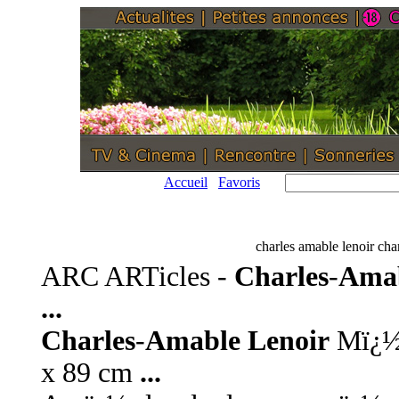
Accueil
Favoris
charles amable lenoir cha
ARC ARTicles -
Charles
-
Amab
...
Charles
-
Amable Lenoir
Mï¿½d
x 89 cm
...