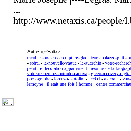
...
http://www.netaxis.ca/people/l
Autres rï¿½sultats
meubles-anciens
-
sculpture-gladiateur
-
palazzo-pitti
-
a
-
spiral
-
la-nouvelle-vague
-
le-guerchin
-
votre-recherc
peinture-decoration-appartement
-
resume-de-la-biograp
votre-recherche--antonio-canova
-
green-recovery-digita
photographe
-
lorenzo-bartolini
-
heckel
-
a.derain
-
van-
lemoyne
-
il-etait-une-fois-l-homme
-
centre-commercia