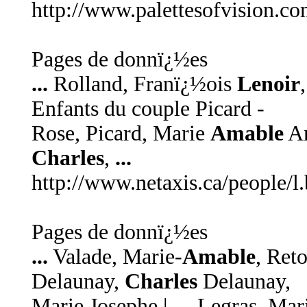
http://www.palettesofvision.com
Pages de donnï¿½es
...
Rolland, Franï¿½ois
Lenoir
Enfants du couple Picard -
Rose, Picard, Marie
Amable
An
Charles
,
...
http://www.netaxis.ca/people/l
Pages de donnï¿½es
...
Valade, Marie-
Amable
, Ret
Delaunay,
Charles
Delaunay,
Marie Josephe |----Legras, Ma