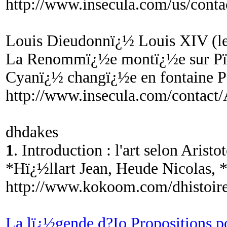
http://www.insecula.com/us/cont
Louis Dieudonnï¿½ Louis XIV (le 
La Renommï¿½e montï¿½e sur Pï
Cyanï¿½ changï¿½e en fontaine P
http://www.insecula.com/contac
dhdakes
1
. Introduction : l'art selon Aris
*Hï¿½llart Jean, Heude Nicolas, 
http://www.kokoom.com/dhistoire
La lï¿½gende d?Io Propositions p