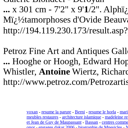
...
x 301 cm - 7'2" x 9'
1
/2". Alphï
Mï¿½tamorphoses d'Ovide Beauva
http://194.119.230.173/result.
Petroz Fine Art and Antiques Gal
...
Hooghe or Hoogh, Edward Hop
Whistler,
Antoine
Wiertz, Richa
http://www.petroz.com/Petrozarti
voxan
-
resume la parure
-
Berni
-
resume le horla
-
mari
meubles restaures
-
architecture islamique
-
madeleine r
et Jean de Guy de Maupassant
-
Bassan
-
centres comme
onor
-
engages dakar 2006
-
biographie de Mnesicles
-
N