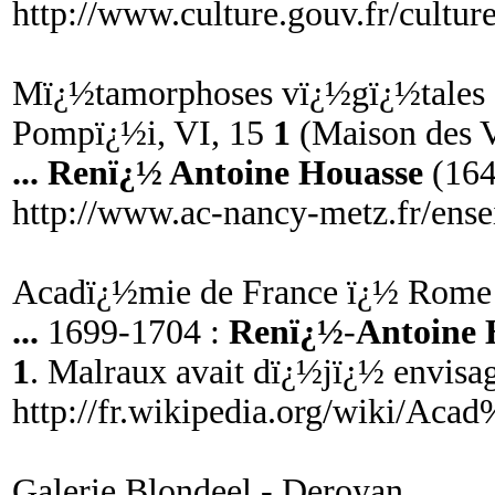
http://www.culture.gouv.fr/cultu
Mï¿½tamorphoses vï¿½gï¿½tales
Pompï¿½i, VI, 15
1
(Maison des Ve
...
Renï¿½ Antoine Houasse
(164
http://www.ac-nancy-metz.fr/ens
Acadï¿½mie de France ï¿½ Rome 
...
1699-1704 :
Renï¿½
-
Antoine 
1
. Malraux avait dï¿½jï¿½ envisa
http://fr.wikipedia.org/wiki
Galerie Blondeel - Deroyan