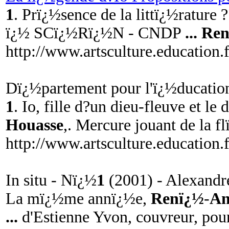
1
. Prï¿½sence de la littï¿½ratur
ï¿½ SCï¿½Rï¿½N - CNDP
...
Ren
http://www.artsculture.education.
Dï¿½partement pour l'ï¿½ducation a
1
. Io, fille d?un dieu-fleuve et l
Houasse
,. Mercure jouant de la 
http://www.artsculture.education.f
In situ - Nï¿½
1
(2001) - Alexandre
La mï¿½me annï¿½e,
Renï¿½
-
An
...
d'Estienne Yvon, couvreur, pour