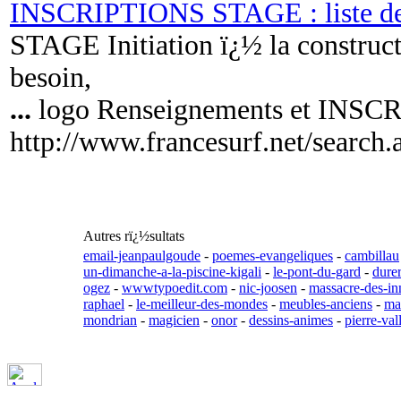
INSCRIPTIONS STAGE : liste de
STAGE Initiation ï¿½ la construc
besoin,
...
logo Renseignements et INSCR
http://www.francesurf.net/search
Autres rï¿½sultats
email-jeanpaulgoude
-
poemes-evangeliques
-
cambillau
un-dimanche-a-la-piscine-kigali
-
le-pont-du-gard
-
dure
ogez
-
wwwtypoedit.com
-
nic-joosen
-
massacre-des-in
raphael
-
le-meilleur-des-mondes
-
meubles-anciens
-
ma
mondrian
-
magicien
-
onor
-
dessins-animes
-
pierre-va