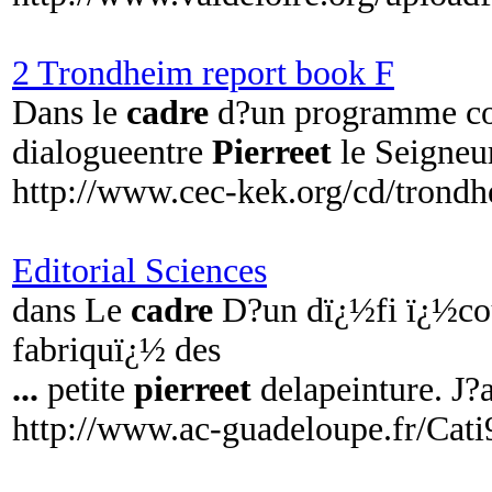
2 Trondheim report book F
Dans le
cadre
d?un programme co-
dialogueentre
Pierreet
le Seigneur
http://www.cec-kek.org/cd/trondh
Editorial Sciences
dans Le
cadre
D?un dï¿½fi ï¿½cou
fabriquï¿½ des
...
petite
pierreet
delapeinture. J?
http://www.ac-guadeloupe.fr/Cati