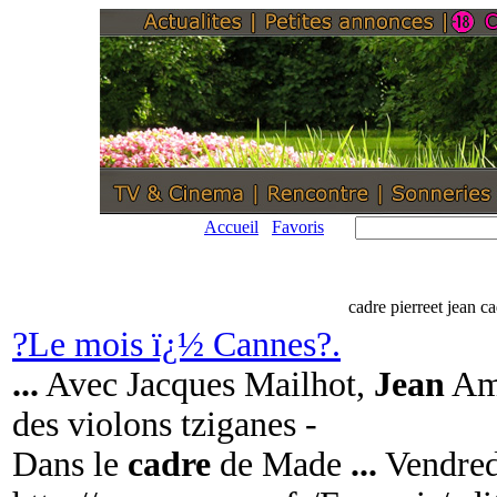
Accueil
Favoris
cadre pierreet jean ca
?Le mois ï¿½ Cannes?.
...
Avec Jacques Mailhot,
Jean
Am
des violons tziganes -
Dans le
cadre
de Made
...
Vendred