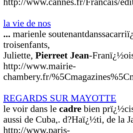
http://www.cannes.fr/Francais/ed
la vie de nos
...
marienle soutenantdanssacarriï
troisenfants,
Juliette,
Pierreet
Jean
-Franï¿½oi
http://www.mairie-
chambery.fr/%5Cmagazines%5
REGARDS SUR MAYOTTE
le voir dans le
cadre
bien prï¿½cis
aussi de Cuba,. d?Haï¿½ti, de la
http://www.paris-