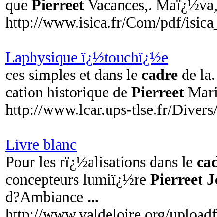
que
Pierreet
Vacances,. Maï¿½va,
http://www.isica.fr/Com/pdf/isica
Laphysique ï¿½touchï¿½e
ces simples et dans le
cadre
de la.
cation historique de
Pierreet
Mari
http://www.lcar.ups-tlse.fr/Div
Livre blanc
Pour les rï¿½alisations dans le
ca
concepteurs lumiï¿½re
Pierreet 
d?Ambiance
...
http://www.valdeloire.org/uploa