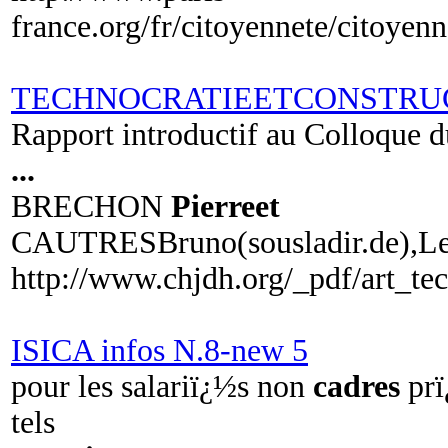
france.org/fr/citoyennete/citoyen
TECHNOCRATIEETCONSTRU
Rapport introductif au Colloque
...
BRECHON
Pierreet
CAUTRESBruno(sousladir.de),L
http://www.chjdh.org/_pdf/art_tec
ISICA infos N.8-new 5
pour les salariï¿½s non
cadres
prï
tels