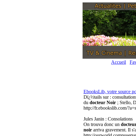
Accueil
Fav
EbooksLib, votre source po
Dï¿½tails sur : consultatio
du
docteur Noir
; Stello,
http://fr.ebookslib.com/?
Jules Janin : Consolations
On trouva donc un
docteur
noir
arriva gravement. Il s'
http://ourworld.compuserv