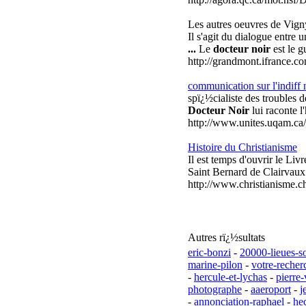
Les autres oeuvres de Vig
Il s'agit du dialogue entre
...
Le
docteur noir
est le g
http://grandmont.ifrance.
communication sur l'indiff
spï¿½cialiste des troubles de
Docteur Noir
lui raconte l
http://www.unites.uqam.ca
Histoire du Christianisme
Il est temps d'ouvrir le Liv
Saint Bernard de Clairvau
http://www.christianisme.c
Autres rï¿½sultats
eric-bonzi
-
20000-lieues-s
marine-pilon
-
votre-recher
-
hercule-et-lychas
-
pierre-
photographe
-
aaeroport
-
j
-
annonciation-raphael
-
he