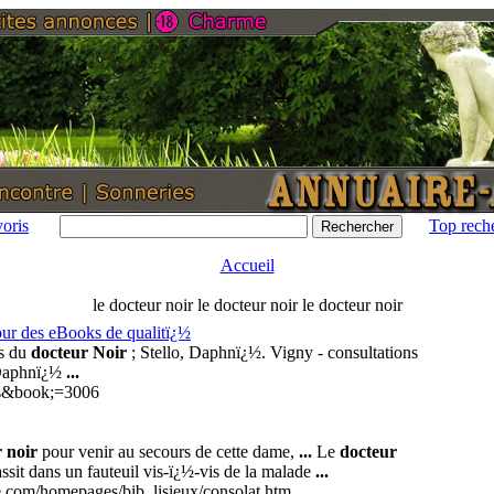
oris
Top rech
Accueil
le docteur noir le docteur noir le docteur noir
ur des eBooks de qualitï¿½
ns du
docteur Noir
; Stello, Daphnï¿½. Vigny - consultations
 Daphnï¿½
...
a=s&book;=3006
 noir
pour venir au secours de cette dame,
...
Le
docteur
assit dans un fauteuil vis-ï¿½-vis de la malade
...
e.com/homepages/bib_lisieux/consolat.htm