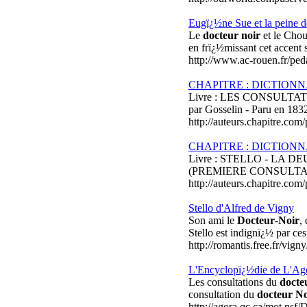
Eugï¿½ne Sue et la peine d
Le
docteur noir
et le Chou
en frï¿½missant cet accent
http://www.ac-rouen.fr/peda
CHAPITRE : DICTIONN
Livre : LES CONSULT
par Gosselin - Paru en 18
http://auteurs.chapitre.com
CHAPITRE : DICTIONN
Livre : STELLO - LA
(PREMIERE CONSULT
http://auteurs.chapitre.com
Stello d'Alfred de Vigny
Son ami le
Docteur
-
Noir
,
Stello est indignï¿½ par ces
http://romantis.free.fr/vigny
L'Encyclopï¿½die de L'Ago
Les consultations du
docte
consultation du
docteur No
http://agora.qc.ca/mot.nsf