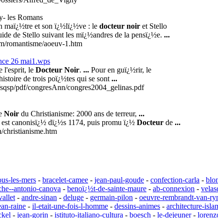
ny- les Romans
 un maï¿½tre et son ï¿½lï¿½ve : le
docteur noir
et Stello
uide de Stello suivant les mï¿½andres de la pensï¿½e.
...
com/romantisme/aoeuv-1.htm
 nce 26 mai1.wps
 l'esprit, le
Docteur Noir
.
...
Pour en guï¿½rir, le
'histoire de trois poï¿½tes qui se sont
...
/sqsp/pdf/congresAnn/congres2004_gelinas.pdf
re
Noir
du Christianisme: 2000 ans de terreur,
...
x est canonisï¿½ dï¿½s 1174, puis promu ï¿½
Docteur
de
...
h/christianisme.htm
ous-les-mers
-
bracelet-camee
-
jean-paul-goude
-
confection-carla
-
blo
che--antonio-canova
-
benoï¿½t-de-sainte-maure
-
ab-connexion
-
velas
vallet
-
andre-sinan
-
deluge
-
germain-pilon
-
oeuvre-rembrandt-van-ry
ean-raine
-
il-etait-une-fois-l-homme
-
dessins-animes
-
architecture-isl
ckel
-
jean-gorin
-
istituto-italiano-cultura
-
boesch
-
le-dejeuner
-
lorenz