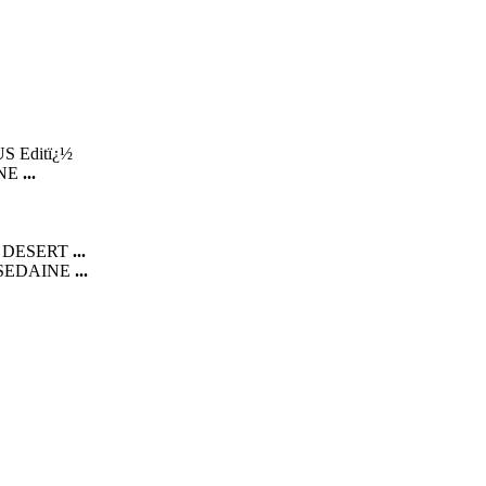
 Editï¿½
HNE
...
U DESERT
...
 SEDAINE
...