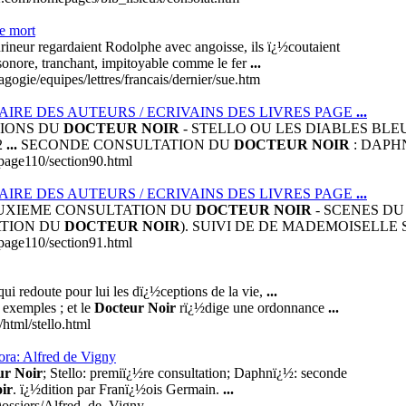
e mort
rineur regardaient Rodolphe avec angoisse, ils ï¿½coutaient
 sonore, tranchant, impitoyable comme le fer
...
gogie/equipes/lettres/francais/dernier/sue.htm
AIRE DES AUTEURS / ECRIVAINS DES LIVRES PAGE
...
ATIONS DU
DOCTEUR NOIR
- STELLO OU LES DIABLES BLEUS
32
...
SECONDE CONSULTATION DU
DOCTEUR NOIR
: DAP
/page110/section90.html
AIRE DES AUTEURS / ECRIVAINS DES LIVRES PAGE
...
 DEUXIEME CONSULTATION DU
DOCTEUR NOIR
- SCENES D
ATION DU
DOCTEUR NOIR
). SUIVI DE DE MADEMOISELLE
/page110/section91.html
 qui redoute pour lui les dï¿½ceptions de la vie,
...
 exemples ; et le
Docteur Noir
rï¿½dige une ordonnance
...
/html/stello.html
ra: Alfred de Vigny
ur Noir
; Stello: premiï¿½re consultation; Daphnï¿½: seconde
ir
. ï¿½dition par Franï¿½ois Germain.
...
/Dossiers/Alfred_de_Vigny