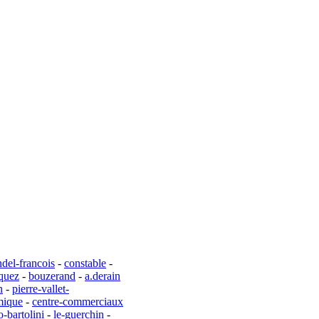
ndel-francois
-
constable
-
quez
-
bouzerand
-
a.derain
n
-
pierre-vallet-
amique
-
centre-commerciaux
o-bartolini
-
le-guerchin
-