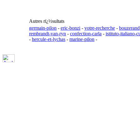
Autres rï¿½sultats
germain-pilon
-
eric-bonzi
-
votre-recherche
-
bouzerand
rembrandt-van-ryn
-
confection-carla
-
istituto-italiano-c
-
hercule-et-lychas
-
marine-pilon
-