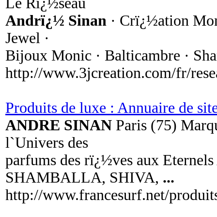
Le Rï¿½seau
Andrï¿½ Sinan
· Crï¿½ation Mon
Jewel ·
Bijoux Monic · Balticambre · Sh
http://www.3jcreation.com/fr/res
Produits de luxe : Annuaire de sit
ANDRE SINAN
Paris (75) Marqu
l`Univers des
parfums des rï¿½ves aux Eterne
SHAMBALLA, SHIVA,
...
http://www.francesurf.net/produit