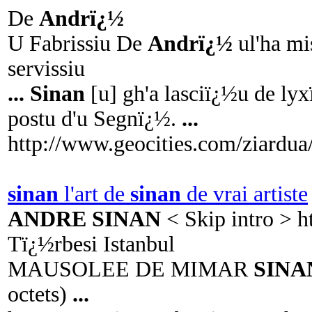
De
Andrï¿½
U Fabrissiu De
Andrï¿½
ul'ha mi
servissiu
...
Sinan
[u] gh'a lasciï¿½u de l
postu d'u Segnï¿½.
...
http://www.geocities.com/ziardua
sinan
l'art de
sinan
de vrai artiste
ANDRE SINAN
< Skip intro > 
Tï¿½rbesi Istanbul
MAUSOLEE DE MIMAR
SINA
octets)
...