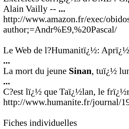
Alain Vailly --
...
http://www.amazon.fr/exec/obidos
author;=Andr%E9,%20Pascal/
Le Web de l?Humanitï¿½: Aprï¿½
...
La mort du jeune
Sinan
, tuï¿½ lu
...
C?est lï¿½ que Taï¿½lan, le frï¿½
http://www.humanite.fr/journal/
Fiches individuelles