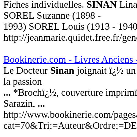
Fiches individuelles.
SINAN
Lin
SOREL Suzanne (1898 -
1993) SOREL Louis (1913 - 194
http://jeanmarie.quidet.free.fr/g
Bookinerie.com - Livres Anciens -
Le Docteur
Sinan
joignait ï¿½ un 
la passion
...
*Brochï¿½, couverture imprimï¿
Sarazin,
...
http://www.bookinerie.com/pages/
cat=70&Tri;=Auteur&Ordre;=D