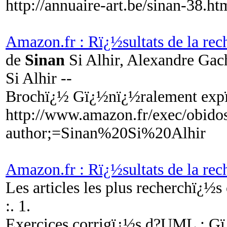
http://annuaire-art.be/sinan-38.ht
Amazon.fr : Rï¿½sultats de la rec
de
Sinan
Si Alhir, Alexandre Gac
Si Alhir --
Brochï¿½ Gï¿½nï¿½ralement expï
http://www.amazon.fr/exec/obidos
author;=Sinan%20Si%20Alhir
Amazon.fr : Rï¿½sultats de la rec
Les articles les plus recherchï¿½
:. 1.
Exercices corrigï¿½s d?UML : Gï¿