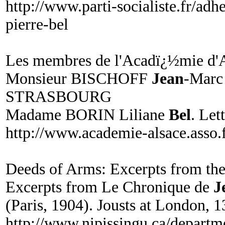
http://www.parti-socialiste.fr/ad
pierre-bel
Les membres de l'Acadï¿½mie d'
Monsieur BISCHOFF
Jean
-Marc
STRASBOURG
Madame BORIN Liliane
Bel
. Let
http://www.academie-alsace.asso
Deeds of Arms: Excerpts from th
Excerpts from Le Chronique de
J
(Paris, 1904). Jousts at London, 1
http://www.nipissingu.ca/depa