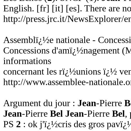
English. [fr] [it] [es]. There are n
http://press.jrc.it/NewsExplorer/e
Assemblï¿½e nationale - Conces
Concessions d'amï¿½nagement (
informations
concernant les rï¿½unions ï¿½ ven
http://www.assemblee-nationale.
Argument du jour :
Jean
-Pierre
B
Jean
-Pierre
Bel Jean
-Pierre
Bel
,
PS
2
: ok j'ï¿½cris des gros pavï¿