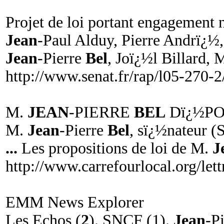
Projet de loi portant engagement 
Jean
-Paul Alduy, Pierre Andrï¿½
Jean
-Pierre
Bel
, Joï¿½l Billard, 
http://www.senat.fr/rap/l05-270-
M.
JEAN
-PIERRE
BEL
Dï¿½P
M.
Jean
-Pierre
Bel
, sï¿½nateur (S
...
Les propositions de loi de M.
J
http://www.carrefourlocal.org/le
EMM News Explorer
Les Echos (
2
). SNCF (1).
Jean
-P