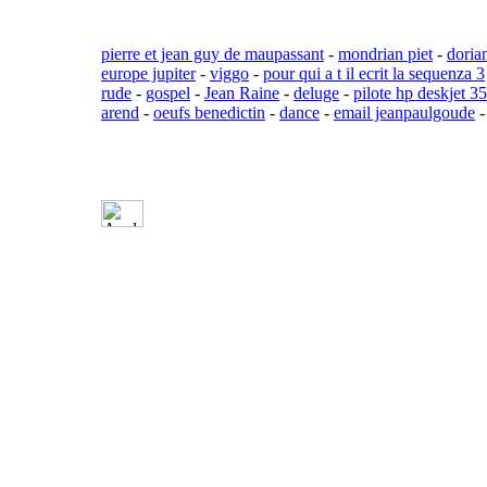
pierre et jean guy de maupassant
-
mondrian piet
-
doria
europe jupiter
-
viggo
-
pour qui a t il ecrit la sequenza 3
rude
-
gospel
-
Jean Raine
-
deluge
-
pilote hp deskjet 3
arend
-
oeufs benedictin
-
dance
-
email jeanpaulgoude