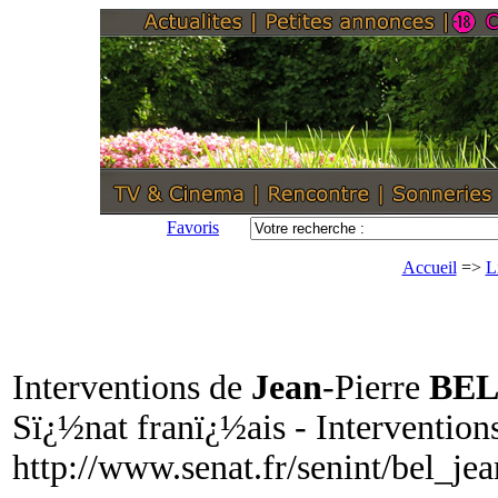
Favoris
Accueil
=>
L
Interventions de
Jean
-Pierre
BE
Sï¿½nat franï¿½ais - Intervention
http://www.senat.fr/senint/bel_