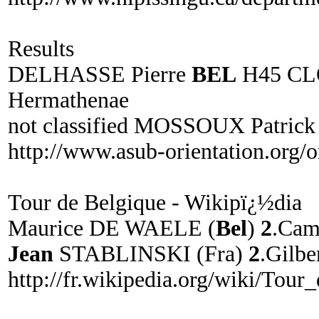
Results
DELHASSE Pierre
BEL
H45 CL
Hermathenae
not classified MOSSOUX Patric
http://www.asub-orientation.org/
Tour de Belgique - Wikipï¿½dia
Maurice DE WAELE (
Bel
)
2
.Cam
Jean
STABLINSKI (Fra)
2
.Gilb
http://fr.wikipedia.org/wiki/Tour