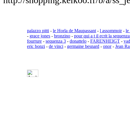
http://shopping.kelkoo.fr/b/a/ss_j
palazzo pitti
-
le Horla de Maupassant
-
l assommoir
-
le
-
grace jones
-
bronzino
-
pour qui a t il ecrit la sequenza
fourrure
-
sequenza 3
-
donattelo
-
FARENHEIGT
-
va
eric bonzi
-
de vinci
-
germaine besnard
-
onor
-
Jean Ra