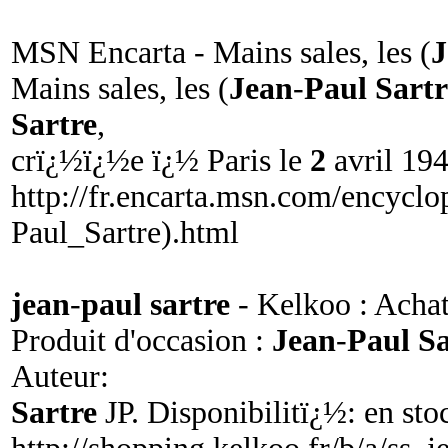
MSN Encarta - Mains sales, les (
J
Mains sales, les (
Jean
-
Paul Sartr
Sartre
,
crï¿½ï¿½e ï¿½ Paris le
2
avril 19
http://fr.encarta.msn.com/encycl
Paul_Sartre).html
jean
-
paul sartre
- Kelkoo : Achat
Produit d'occasion :
Jean
-
Paul Sa
Auteur:
Sartre
JP. Disponibilitï¿½: en sto