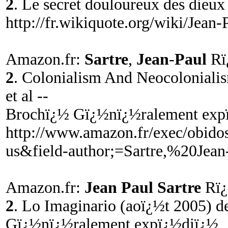
2
. Le secret douloureux des dieux 
http://fr.wikiquote.org/wiki/Jean-
Amazon.fr:
Sartre
,
Jean
-
Paul
Rï
2
. Colonialism And Neocoloniali
et al --
Brochï¿½ Gï¿½nï¿½ralement exp
http://www.amazon.fr/exec/obidos
us&field-author;=Sartre,%20Jean
Amazon.fr:
Jean Paul Sartre
Rï¿
2
. Lo Imaginario (aoï¿½t 2005) 
Gï¿½nï¿½ralement expï¿½diï¿½