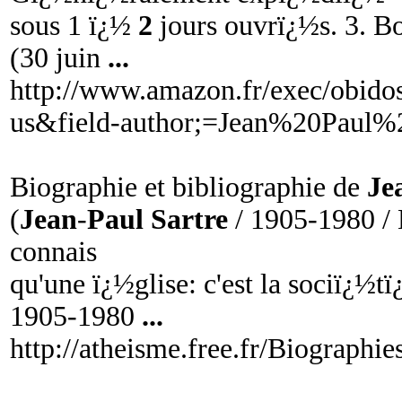
sous 1 ï¿½
2
jours ouvrï¿½s. 3. 
(30 juin
...
http://www.amazon.fr/exec/obidos
us&field-author;=Jean%20Paul%
Biographie et bibliographie de
Je
(
Jean
-
Paul Sartre
/ 1905-1980 / 
connais
qu'une ï¿½glise: c'est la sociï¿½
1905-1980
...
http://atheisme.free.fr/Biographie