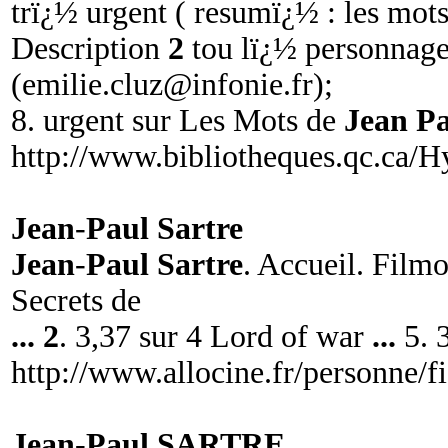
trï¿½ urgent ( resumï¿½ : les mot
Description
2
tou lï¿½ personnag
(
emilie.cluz@infonie.fr
);
8. urgent sur Les Mots de
Jean Pa
http://www.bibliotheques.qc.ca/H
Jean
-
Paul Sartre
Jean
-
Paul Sartre
. Accueil. Film
Secrets de
...
2
. 3,37 sur 4 Lord of war
...
5. 3
http://www.allocine.fr/personne
Jean
-
Paul SARTRE