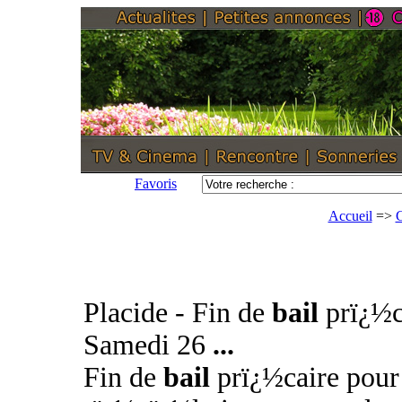
Favoris
Accueil
=>
G
Placide - Fin de
bail
prï¿½c
Samedi 26
...
Fin de
bail
prï¿½caire pou