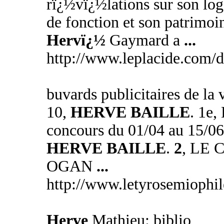
rï¿½vï¿½lations sur son lo
de fonction et son patrimoi
Hervï¿½
Gaymard a
...
http://www.leplacide.com/
buvards publicitaires de la 
10,
HERVE BAILLE
. 1e
concours du 01/04 au 15/06
HERVE BAILLE
.
2
, LE 
OGAN
...
http://www.letyrosemioph
Herve
Mathieu: biblio