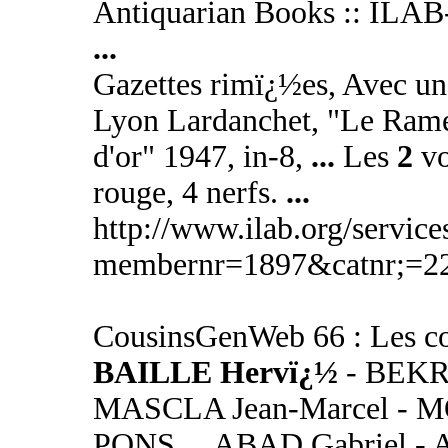
Antiquarian Books :: ILAB-
...
Gazettes rimï¿½es, Avec un
Lyon Lardanchet, "Le Ram
d'or" 1947, in-8,
...
Les
2
vo
rouge, 4 nerfs.
...
http://www.ilab.org/service
membernr=1897&catnr;=2
CousinsGenWeb 66 : Les c
BAILLE Hervï¿½
- BEKRA
MASCLA Jean-Marcel - M
PONS
...
ABAD Gabriel - 