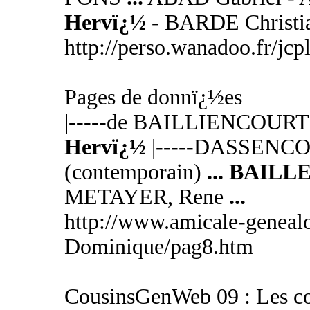
Hervï¿½
- BARDE Christi
http://perso.wanadoo.fr/jc
Pages de donnï¿½es
|-----de BAILLIENCOUR
Hervï¿½
|-----DASSENCOU
(contemporain)
...
BAILL
METAYER, Rene
...
http://www.amicale-genealo
Dominique/pag8.htm
CousinsGenWeb 09 : Les c