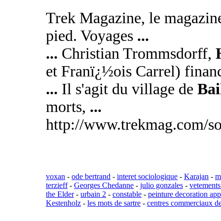
Trek Magazine, le magazine
pied. Voyages
...
...
Christian Trommsdorff,
et Franï¿½ois Carrel) finan
...
Il s'agit du village de
Bai
morts,
...
http://www.trekmag.com/so
voxan
-
ode bertrand
-
interet sociologique
-
Karajan
-
m
terzieff
-
Georges Chedanne
-
julio gonzales
-
vetements
the Elder
-
urbain 2
-
constable
-
peinture decoration ap
Kestenholz
-
les mots de sartre
-
centres commerciaux de