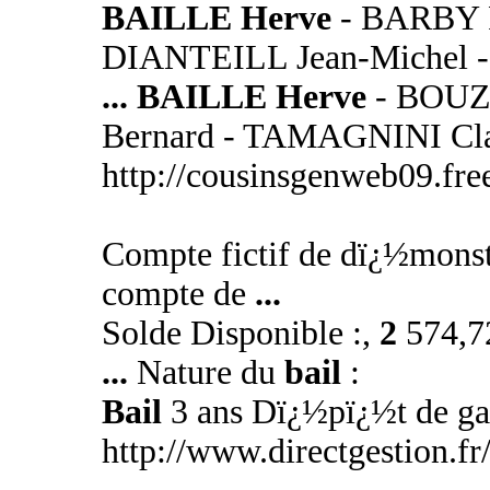
BAILLE Herve
- BARBY F
DIANTEILL Jean-Michel 
...
BAILLE Herve
- BOUZ
Bernard - TAMAGNINI Cl
http://cousinsgenweb09.fre
Compte fictif de dï¿½monst
compte de
...
Solde Disponible :,
2
574,72
...
Nature du
bail
:
Bail
3 ans Dï¿½pï¿½t de gar
http://www.directgestion.f