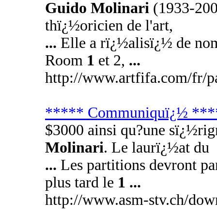
Guido Molinari
(1933-2004
thï¿½oricien de l'art,
...
Elle a rï¿½alisï¿½ de no
Room
1
et 2,
...
http://www.artfifa.com/fr/p
***** Communiquï¿½ ***
$3000 ainsi qu?une sï¿½rigr
Molinari
. Le laurï¿½at du
...
Les partitions devront p
plus tard le
1
...
http://www.asm-stv.ch/dow