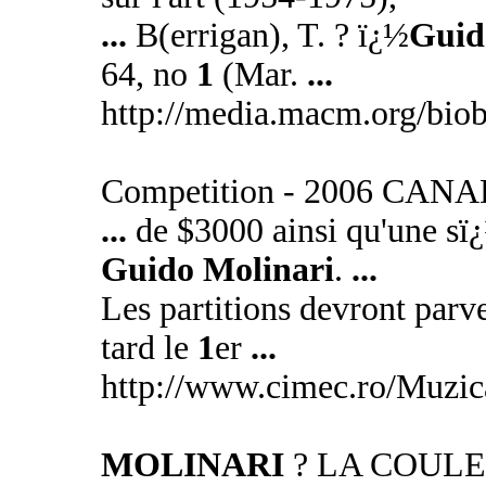
...
B(errigan), T. ? ï¿½
Guid
64, no
1
(Mar.
...
http://media.macm.org/biob
Competition - 2006 CAN
...
de $3000 ainsi qu'une sï¿
Guido Molinari
.
...
Les partitions devront par
tard le
1
er
...
http://www.cimec.ro/Muzi
MOLINARI
? LA COULE