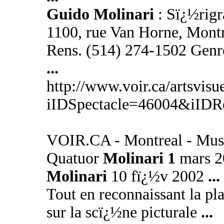
Guido Molinari
: Sï¿½rig
1100, rue Van Horne, Mont
Rens. (514) 274-1502 Genre 
...
http://www.voir.ca/artsvisu
iIDSpectacle=46004&iIDRe
VOIR.CA - Montreal - Mus
Quatuor
Molinari 1
mars 2
Molinari
10 fï¿½v 2002
...
Tout en reconnaissant la pl
sur la scï¿½ne picturale
...