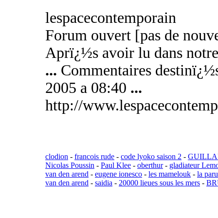
lespacecontemporain
Forum ouvert [pas de nouve
Aprï¿½s avoir lu dans notre
...
Commentaires destinï¿½s 
2005 a 08:40
...
http://www.lespacecontem
clodion
-
francois rude
-
code lyoko saison 2
-
GUILLA
Nicolas Poussin
-
Paul Klee
-
oberthur
-
gladiateur Lem
van den arend
-
eugene ionesco
-
les mamelouk
-
la par
van den arend
-
saidia
-
20000 lieues sous les mers
-
BR