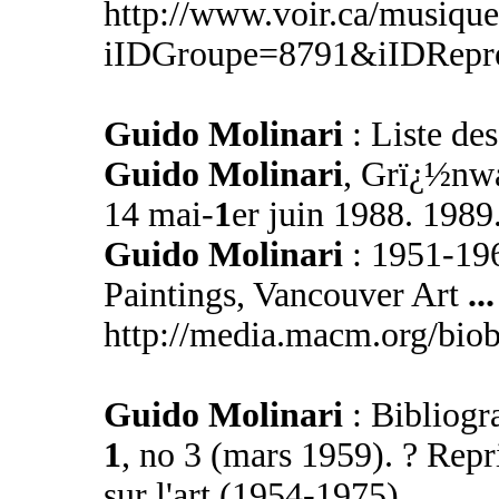
http://www.voir.ca/musique
iIDGroupe=8791&iIDRepre
Guido Molinari
: Liste des
Guido Molinari
, Grï¿½nwa
14 mai-
1
er juin 1988. 1989
Guido Molinari
: 1951-196
Paintings, Vancouver Art
...
http://media.macm.org/bio
Guido Molinari
: Bibliogr
1
, no 3 (mars 1959). ? Rep
sur l'art (1954-1975),