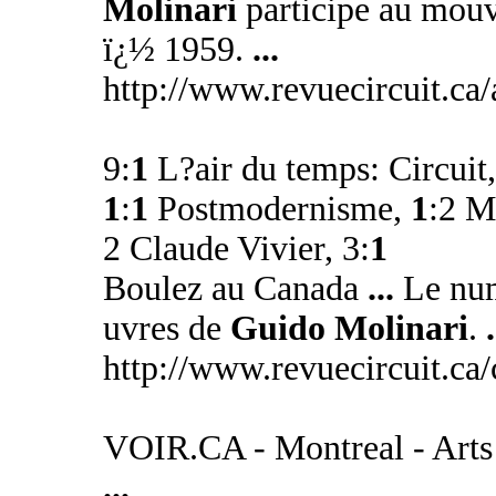
Molinari
participe au mouv
ï¿½ 1959.
...
http://www.revuecircuit.ca
9:
1
L?air du temps: Circuit
1
:
1
Postmodernisme,
1
:2 M
2 Claude Vivier, 3:
1
Boulez au Canada
...
Le num
uvres de
Guido Molinari
.
.
http://www.revuecircuit.ca/
VOIR.CA - Montreal - Arts 
...