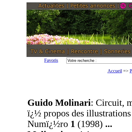
Favoris
Accueil
=>
P
Guido Molinari
: Circuit,
ï¿½ propos des illustrations
Numï¿½ro
1
(1998)
...