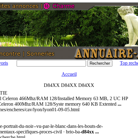
oris
Top rech
Accueil
D84XX D84XX D84XX
TIE
el Celeron 466Mhz/RAM 128/Installed Memory 63 MB, 2 UC HP
 Celeron 400Mhz/RAM 128/Syste memory 640 KB Extented
...
nes/encheres/cav/lyon/lyon01-09-05.html
-portrait-du-noir--vu-par-le-blanc-dans-les-bouts-de-
mentaux-specifiques-proces-civil · brio-ba-
d84xx
...
recherche.html