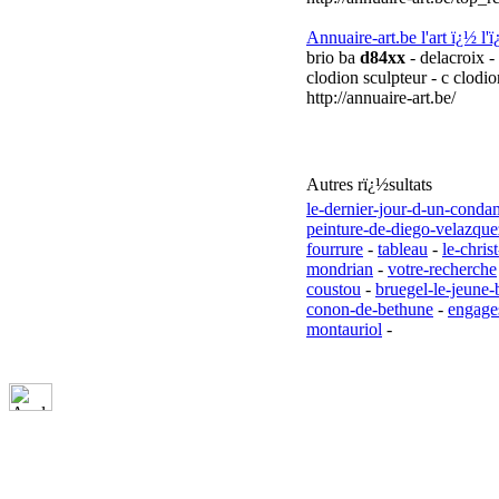
Annuaire-art.be l'art ï¿½ l'
brio ba
d84xx
- delacroix -
clodion sculpteur - c clodi
http://annuaire-art.be/
Autres rï¿½sultats
le-dernier-jour-d-un-cond
peinture-de-diego-velazque
fourrure
-
tableau
-
le-chris
mondrian
-
votre-recherche
coustou
-
bruegel-le-jeune-
conon-de-bethune
-
engage
montauriol
-