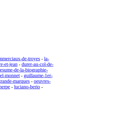
mmerciaux-de-troyes
-
la-
re-et-jean
-
durer-au-col-de-
resume-de-la-biographie-
oel-monnet
-
guillaume-1er-
grande-marques
-
oeuvres-
herpe
-
luciano-berio
-