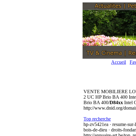
Accueil
Fav
VENTE MOBILIERE LO
2 UC HP Brio BA 400 Int
Brio BA 400/
D84xx
Intel
http://www.dnid.org/domai
Top recherche
hp-zv5421ea · resume-sur-le
bois-de-dieu · droits-fonda
http://annuaire-art.be/top_