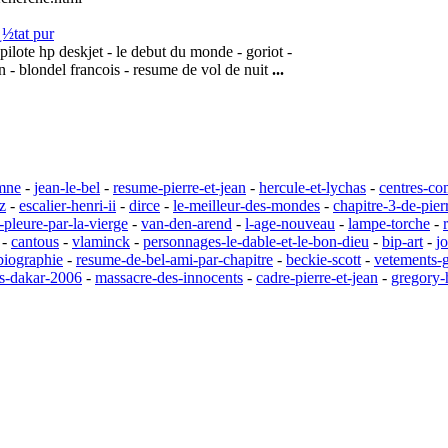
ï¿½tat pur
 pilote hp deskjet - le debut du monde - goriot -
on - blondel francois - resume de vol de nuit
...
amne
-
jean-le-bel
-
resume-pierre-et-jean
-
hercule-et-lychas
-
centres-co
z
-
escalier-henri-ii
-
dirce
-
le-meilleur-des-mondes
-
chapitre-3-de-pier
t-pleure-par-la-vierge
-
van-den-arend
-
l-age-nouveau
-
lampe-torche
-
-
cantous
-
vlaminck
-
personnages-le-dable-et-le-bon-dieu
-
bip-art
-
j
biographie
-
resume-de-bel-ami-par-chapitre
-
beckie-scott
-
vetements-
s-dakar-2006
-
massacre-des-innocents
-
cadre-pierre-et-jean
-
gregory-