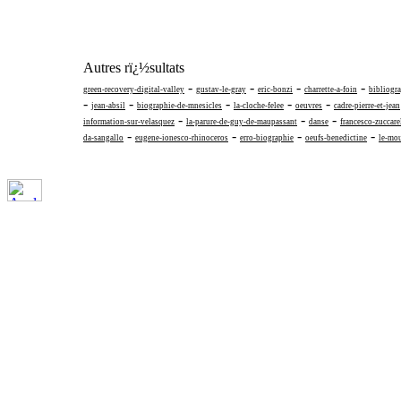
Autres rï¿½sultats
-
-
-
-
green-recovery-digital-valley
gustav-le-gray
eric-bonzi
charrette-a-foin
bibliogra
-
-
-
-
-
jean-absil
biographie-de-mnesicles
la-cloche-felee
oeuvres
cadre-pierre-et-jean
-
-
-
information-sur-velasquez
la-parure-de-guy-de-maupassant
danse
francesco-zuccare
-
-
-
-
da-sangallo
eugene-ionesco-rhinoceros
erro-biographie
oeufs-benedictine
le-mou