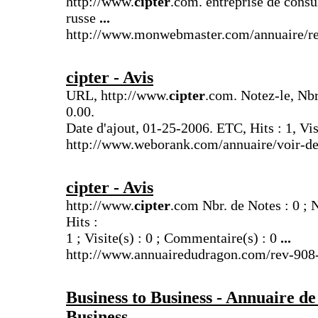
http://www.
cipter
.com. entreprise de consu
russe
...
http://www.monwebmaster.com/annuaire/r
cipter
- Avis
URL, http://www.
cipter
.com. Notez-le, Nbr
0.00.
Date d'ajout, 01-25-2006. ETC, Hits : 1, Vi
http://www.weborank.com/annuaire/voir-det
cipter
- Avis
http://www.
cipter
.com Nbr. de Notes : 0 ;
Hits :
1 ; Visite(s) : 0 ; Commentaire(s) : 0
...
http://www.annuairedudragon.com/rev-908-
Business to Business - Annuaire de 
Business