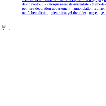
de-ndeye-touti
-
valesques-realiste-surrealiste
-
theme-le-
peinture-decoration-appartement
-
annonciation-raphael
oeufs-benedictine
-
pieter-bruegel-the-elder
-
troyes
-
jea