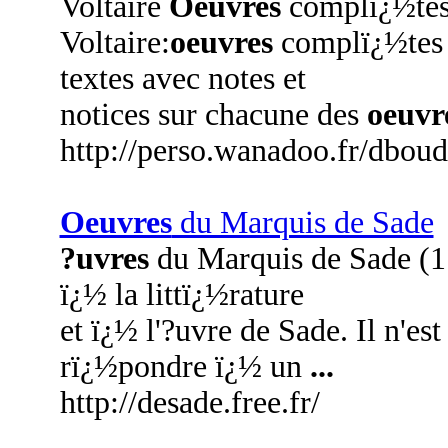
Voltaire
Oeuvres
complï¿½tes.
Voltaire:
oeuvres
complï¿½tes ï
textes avec notes et
notices sur chacune des
oeuvr
http://perso.wanadoo.fr/dboud
Oeuvres
du Marquis de Sade
?uvres
du Marquis de Sade (17
ï¿½ la littï¿½rature
et ï¿½ l'?uvre de Sade. Il n'es
rï¿½pondre ï¿½ un
...
http://desade.free.fr/