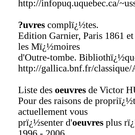
http://infopuq.uquebec.ca/~u
?uvres
complï¿½tes.
Edition Garnier, Paris 1861 e
les Mï¿½moires
d'Outre-tombe. Bibliothï¿½que
http://gallica.bnf.fr/classiq
Liste des
oeuvres
de Victor 
Pour des raisons de propriï¿½t
actuellement vous
prï¿½senter d'
oeuvres
plus rï
1996 - 2006,
...