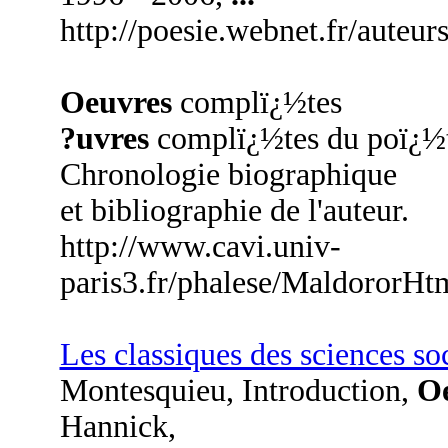
http://poesie.webnet.fr/auteur
Oeuvres
complï¿½tes
?uvres
complï¿½tes du poï¿½te
Chronologie biographique
et bibliographie de l'auteur.
http://www.cavi.univ-
paris3.fr/phalese/MaldororH
Les classiques des sciences s
Montesquieu, Introduction,
O
Hannick,