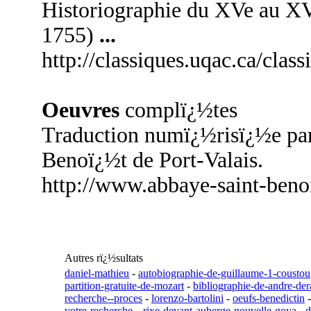
Historiographie du XVe au XV
1755)
...
http://classiques.uqac.ca/cla
Oeuvres
complï¿½tes
Traduction numï¿½risï¿½e par
Benoï¿½t de Port-Valais.
http://www.abbaye-saint-benoi
Autres rï¿½sultats
daniel-mathieu
-
autobiographie-de-guillaume-1-coustou
partition-gratuite-de-mozart
-
bibliographie-de-andre-der
recherche--proces
-
lorenzo-bartolini
-
oeufs-benedictin
votre-recherche---rixe-devant-auberge-nouvelle-goya
-
d