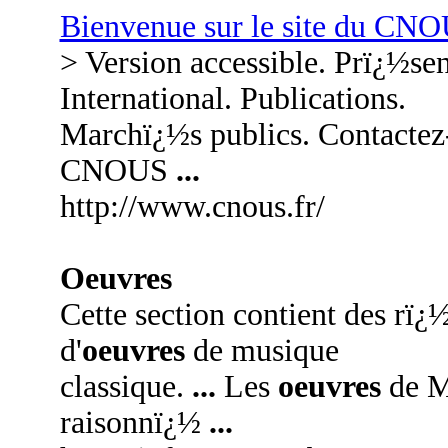
Bienvenue sur le site du CN
> Version accessible. Prï¿½se
International. Publications.
Marchï¿½s publics. Contacte
CNOUS
...
http://www.cnous.fr/
Oeuvres
Cette section contient des rï
d'
oeuvres
de musique
classique.
...
Les
oeuvres
de M
raisonnï¿½
...